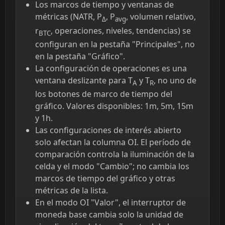
Los marcos de tiempo y ventanas de
métricas (NATR, P
, P
, volumen relativo,
Δ
avg
r
, operaciones, niveles, tendencias) se
BTC
configuran en la pestaña "Principales", no
en la pestaña "Gráfico".
La configuración de operaciones es una
ventana deslizante para T
y T
, no uno de
A
R
los botones de marco de tiempo del
gráfico. Valores disponibles: 1m, 5m, 15m
y 1h.
Las configuraciones de interés abierto
solo afectan la columna OI. El período de
comparación controla la iluminación de la
celda y el modo "Cambio"; no cambia los
marcos de tiempo del gráfico y otras
métricas de la lista.
En el modo OI "Valor", el interruptor de
moneda base cambia solo la unidad de