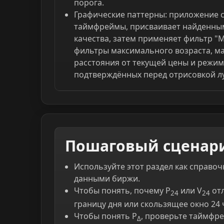
порога.
Графические паттерны: приложение 
таймфреймы, присваивает найденны
качества, затем применяет фильтр "
фильтры максимального возраста, м
расстояния от текущей цены и режим
подтверждённых перед отрисовкой л
Пошаговый сценар
Используйте этот раздел как справоч
данными биржи.
Чтобы понять, почему P
или V
отл
24
24
границу дня или скользящее окно 24 
Чтобы понять P
, проверьте таймфре
Δ