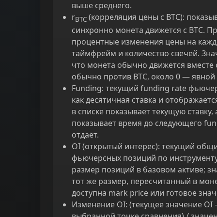
выше среднего.
r
(корреляция цены с BTC): показы
BTC
синхронно монета движется с BTC. П
процентные изменения цены на кажд
таймфрейм и количество свечей. Зна
что монета обычно движется вместе с
обычно против BTC, около 0 — явной с
Funding: текущий funding rate фьюче
как десятичная ставка и отображаетс
в списке показывает текущую ставку,
показывает время до следующего fund
отдаёт.
OI (открытый интерес): текущий общ
фьючерсных позиций по инструменту
размер позиций в базовом активе; з
тот же размер, пересчитанный в моне
доступна mark price или готовое зна
Изменение OI: (текущее значение OI 
выбранной точке сравнения) / значен