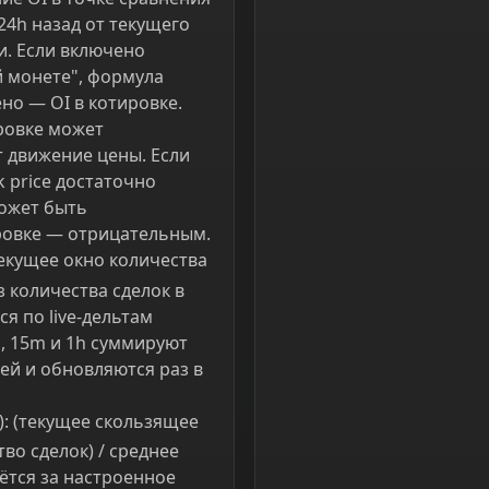
 24h назад от текущего
и. Если включено
 монете", формула
но — OI в котировке.
ировке может
т движение цены. Если
k price достаточно
может быть
ровке — отрицательным.
текущее окно количества
з количества сделок в
я по live-дельтам
m, 15m и 1h суммируют
чей и обновляются раз в
): (текущее скользящее
во сделок) / среднее
рётся за настроенное