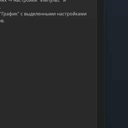
иях → настройки "Импульс" и
.
 "График" с выделенными настройками
в.