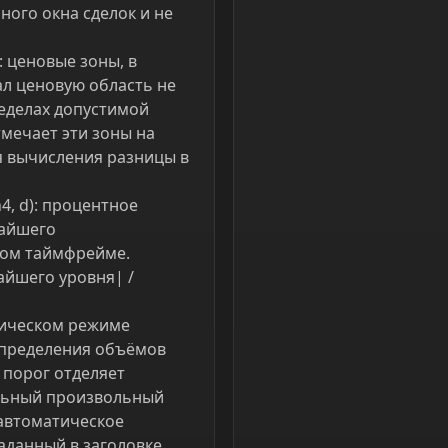
ого окна сделок и не
 ценовые зоны, в
л ценовую область не
ределах допустимой
мечает эти зоны на
я вычисления разницы в
4, d): процентное
жайшего
ном таймфрейме.
айшего уровня| /
тическом режиме
спределения объёмов
 порог отделяет
альный произвольный
 автоматическое
аданный в заголовке