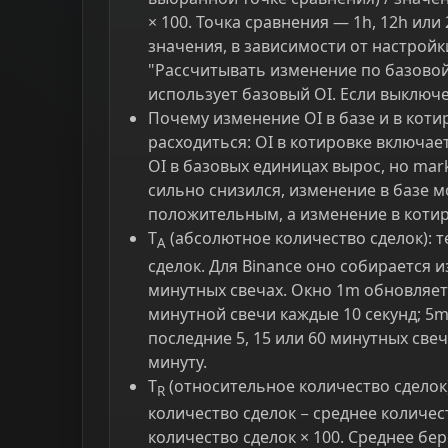
× 100. Точка сравнения — 1h, 12h или
значения, в зависимости от настройк
"Рассчитывать изменение по базовой
использует базовый OI. Если выключе
Почему изменение OI в базе и в кот
расходиться: OI в котировке включае
OI в базовых единицах вырос, но mar
сильно снизился, изменение в базе 
положительным, а изменение в коти
T
(абсолютное количество сделок): 
A
сделок. Для Binance оно собирается и
минутных свечах. Окно 1m обновляетс
минутной свечи каждые 10 секунд; 5
последние 5, 15 или 60 минутных све
минуту.
T
(относительное количество сделок
R
количество сделок − среднее количест
количество сделок × 100. Среднее бе