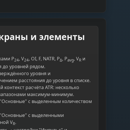
краны и элементы
ками P
, V
, OI, F, NATR, P
, P
, V
и
24
24
Δ
avg
R
 до уровней рядом.
верждённого уровня и
ением расстояния до уровня в списке.
 контекст расчёта ATR: несколько
иапазонами максимум-минимум.
 "Основные" с выделенным количеством
 "Основные" с выделенными
ной V
.
R