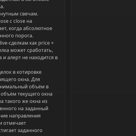
а.
инутным свечам.
se с close на
ет, когда абсолютное
нного порога.
ive-сделкам как price ×
елка может сработать,
 и алерт не находится в
делок в котировке
зящего окна. Для
инимальный объём в
 объём текущего окна
а такого же окна из
женного на заданный
ние направления
и отмечает
тигает заданного