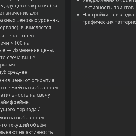
Уведомления о событ
едыдущего закрытия) за
"Активность принтов"
ет значение для
Настройки → вкладка
азных ценовых уровнях.
графических паттерно
ервале): вычисляется
ая цена − open
ечи × 100 на
ые → Изменение цены.
что свеча выше
крытия.
у): среднее
ния цены от открытия
х n свечей на выбранном
атильность на свечу
 таймфрейме.
ущего периода /
одов на выбранном
 что текущий объём
азывают на активность