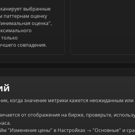
сканирует выбранные
м паттернам оценку
Минимальная оценка",
аксимального
 только
учшего совпадения.
ий
ник, когда значение метрики кажется неожиданным или п
ичается от отображения на бирже, проверьте, использ
часа.
йм "Изменение цены" в Настройках → "Основные" и срав