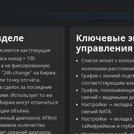
зделе
Ключевые э
управления
исляется как (текущая
аса назад × 100.
Список монет с колон
, а не фиксированную
колонками расстояния
 "24h change" на бирже,
График с линией подт
ли точку отсчёта.
соответствующим знач
в сделок за последние
График, показывающий
иве. Использует то же
свечей с видимыми д
а бирже могут отличаться
Настройки → вкладка
ации объёма.
свечей NATR.
нный диапазон): ATR(n)
Настройки → вкладка
иваемое количество
таймфреймом и глуби
яет средний диапазон