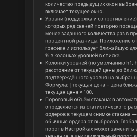
количество предыдущих окон выбранн
включает текущее окно.
Уровни (поддержка и сопротивление):
которых ряд свечей повторно посеща
менее заданного количества раз в п
процентной разницы. Приложение от
графике и использует ближайшую дл
% в колонках уровней в списке.
Колонки уровней (по умолчанию h1, h
расстояние от текущей цены до бли
подтверждённого уровня на выбран
Формула: |текущая цена − цена ближ
текущая цена × 100.
Пороговый объём стакана: в автома
определяется из статистического ра
ордеров в текущем снимке стакана —
обычные ордера от выбросов. Глоб
порог в Настройках может заменить
значение, а индивидуальный порог, з