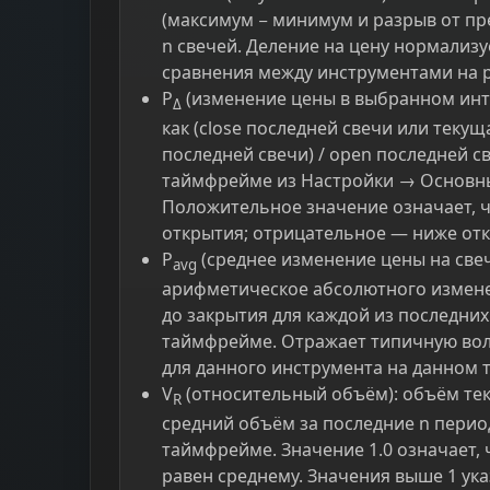
(максимум − минимум и разрыв от пр
n свечей. Деление на цену нормализу
сравнения между инструментами на р
P
(изменение цены в выбранном инт
Δ
как (close последней свечи или текущ
последней свечи) / open последней св
таймфрейме из Настройки → Основн
Положительное значение означает, 
открытия; отрицательное — ниже от
P
(среднее изменение цены на свеч
avg
арифметическое абсолютного измене
до закрытия для каждой из последни
таймфрейме. Отражает типичную вол
для данного инструмента на данном
V
(относительный объём): объём тек
R
средний объём за последние n пери
таймфрейме. Значение 1.0 означает,
равен среднему. Значения выше 1 ук