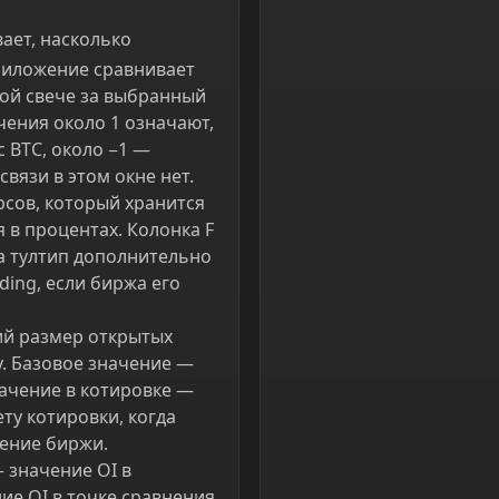
вает, насколько
риложение сравнивает
ой свече за выбранный
чения около 1 означают,
 BTC, около −1 —
вязи в этом окне нет.
рсов, который хранится
я в процентах. Колонка F
 а тултип дополнительно
ing, если биржа его
ий размер открытых
. Базовое значение —
начение в котировке —
ту котировки, когда
чение биржи.
− значение OI в
ие OI в точке сравнения