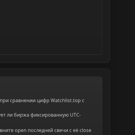
ри сравнении цифр Watchlist.top с
ует ли биржа фиксированную UTC-
ните open последней свечи с её close