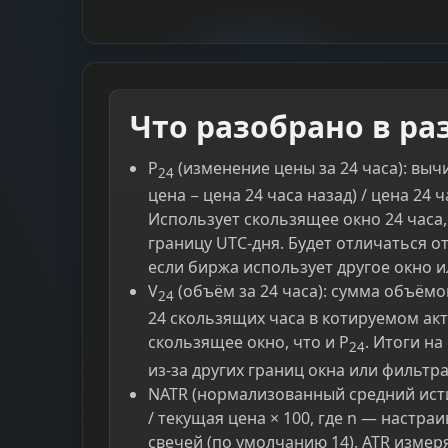
Что разобрано в ра
P
(изменение цены за 24 часа): выч
24
цена − цена 24 часа назад) / цена 24 ч
Использует скользящее окно 24 часа
границу UTC-дня. Будет отличаться от
если биржа использует другое окно и
V
(объём за 24 часа): сумма объёмо
24
24 скользящих часа в котируемом акт
скользящее окно, что и P
. Итоги н
24
из-за других границ окна или фильтр
NATR (нормализованный средний исти
/ текущая цена × 100, где n — настра
свечей (по умолчанию 14). ATR измер