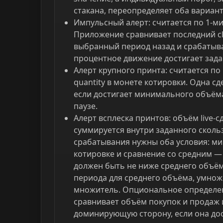
стакана, переопределяет оба вариант
Импульсный алерт: считается по 1-м
Приложение сравнивает последний clo
выбранный период назад и срабатыва
процентное движение достигает зада
Алерт крупного принта: считается по l
quantity в монете котировки. Одна сд
если достигает минимального объёма
паузе.
Алерт всплеска принтов: объём live-с
суммируется внутри заданного сколь
срабатывания нужны оба условия: м
котировке и сравнение со средним —
должен быть не ниже среднего объём
периода для среднего объёма, умно
множитель. Опциональное определе
сравнивает объём покупок и продаж 
доминирующую сторону, если она дос