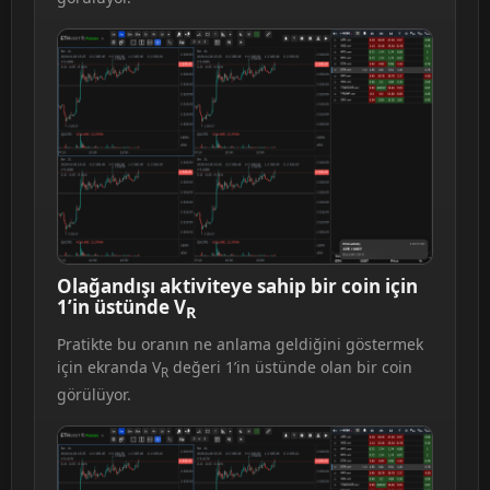
Olağandışı aktiviteye sahip bir coin için
1’in üstünde V
R
Pratikte bu oranın ne anlama geldiğini göstermek
için ekranda V
değeri 1’in üstünde olan bir coin
R
görülüyor.