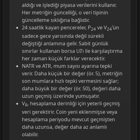
aldığı ve işlediği piyasa verilerini kullanır.
Her metriğin güncelliği, o veri tipinin
güncelleme sıklığına bağlıdır.
24 saatlik kayan pencereler, P
ve V
’ün
24
24
sadece gece yarısında değil sürekli
değiştiği anlamına gelir. Sabit günlük
sınırlar kullanan borsa UI’ı ile karşılaştırma
her zaman küçük farklar verecektir.
NATR ve ATR, mum sayısı ayarına tepki
verir. Daha küçük bir değer (ör. 5), metriğin
son mumlara hızlı tepki vermesini sağlar;
daha büyük bir değer (ör. 50), değeri daha
uzun geçmiş üzerinde yumuşatır.
V
, hesaplama derinliği için yeterli geçmiş
R
veri gerektirir. Coin yeni eklenmişse veya
hesaplama periyodu mevcut geçmişten
daha uzunsa, değer daha az anlamlı
olabilir.