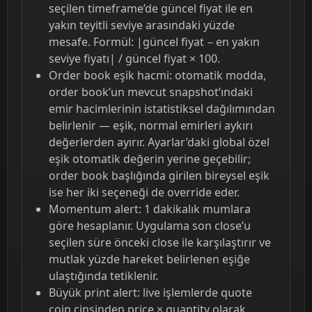
seçilen timeframe’de güncel fiyat ile en
yakın teyitli seviye arasındaki yüzde
mesafe. Formül: |güncel fiyat − en yakın
seviye fiyatı| / güncel fiyat × 100.
Order book eşik hacmi: otomatik modda,
order book’un mevcut snapshot’ındaki
emir hacimlerinin istatistiksel dağılımından
belirlenir — eşik, normal emirleri aykırı
değerlerden ayırır. Ayarlar’daki global özel
eşik otomatik değerin yerine geçebilir;
order book başlığında girilen bireysel eşik
ise her iki seçeneği de override eder.
Momentum alert: 1 dakikalık mumlara
göre hesaplanır. Uygulama son close’u
seçilen süre önceki close ile karşılaştırır ve
mutlak yüzde hareket belirlenen eşiğe
ulaştığında tetiklenir.
Büyük print alert: live işlemlerde quote
coin cinsinden price × quantity olarak