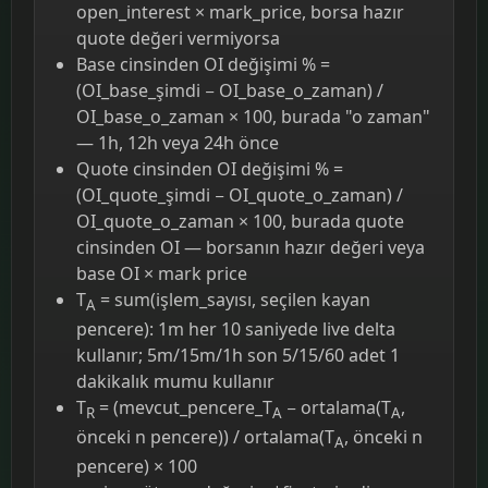
open_interest × mark_price, borsa hazır
quote değeri vermiyorsa
Base cinsinden OI değişimi % =
(OI_base_şimdi − OI_base_o_zaman) /
OI_base_o_zaman × 100, burada "o zaman"
— 1h, 12h veya 24h önce
Quote cinsinden OI değişimi % =
(OI_quote_şimdi − OI_quote_o_zaman) /
OI_quote_o_zaman × 100, burada quote
cinsinden OI — borsanın hazır değeri veya
base OI × mark price
T
= sum(işlem_sayısı, seçilen kayan
A
pencere): 1m her 10 saniyede live delta
kullanır; 5m/15m/1h son 5/15/60 adet 1
dakikalık mumu kullanır
T
= (mevcut_pencere_T
− ortalama(T
,
R
A
A
önceki n pencere)) / ortalama(T
, önceki n
A
pencere) × 100