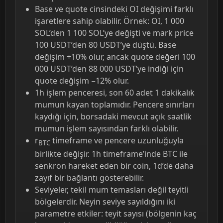
Base ve quote cinsindeki OI değişimi farklı
işaretlere sahip olabilir. Örnek: OI, 1 000
SOL’den 1 100 SOL’ye değişti ve mark price
100 USDT’den 80 USDT’ye düştü. Base
değişim +10% olur, ancak quote değeri 100
000 USDT’den 88 000 USDT’ye indiği için
quote değişim −12% olur.
1h işlem penceresi, son 60 adet 1 dakikalık
mumun kayan toplamıdır. Pencere sınırları
kaydığı için, borsadaki mevcut açık saatlik
mumun işlem sayısından farklı olabilir.
r
timeframe ve pencere uzunluğuyla
BTC
birlikte değişir. 1h timeframe’inde BTC ile
senkron hareket eden bir coin, 1d’de daha
zayıf bir bağlantı gösterebilir.
Seviyeler, tekil mum temasları değil teyitli
bölgelerdir. Neyin seviye sayıldığını iki
parametre etkiler: teyit sayısı (bölgenin kaç