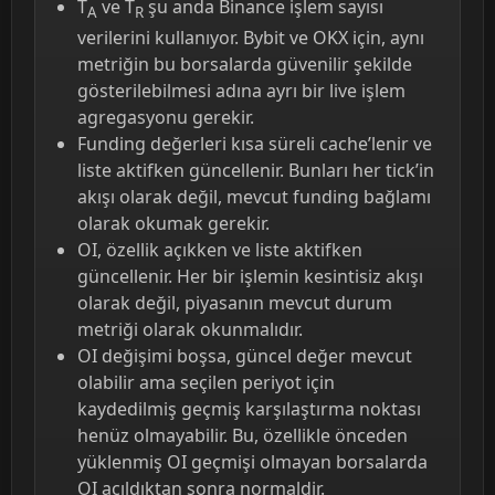
T
ve T
şu anda Binance işlem sayısı
A
R
verilerini kullanıyor. Bybit ve OKX için, aynı
metriğin bu borsalarda güvenilir şekilde
gösterilebilmesi adına ayrı bir live işlem
agregasyonu gerekir.
Funding değerleri kısa süreli cache’lenir ve
liste aktifken güncellenir. Bunları her tick’in
akışı olarak değil, mevcut funding bağlamı
olarak okumak gerekir.
OI, özellik açıkken ve liste aktifken
güncellenir. Her bir işlemin kesintisiz akışı
olarak değil, piyasanın mevcut durum
metriği olarak okunmalıdır.
OI değişimi boşsa, güncel değer mevcut
olabilir ama seçilen periyot için
kaydedilmiş geçmiş karşılaştırma noktası
henüz olmayabilir. Bu, özellikle önceden
yüklenmiş OI geçmişi olmayan borsalarda
OI açıldıktan sonra normaldir.