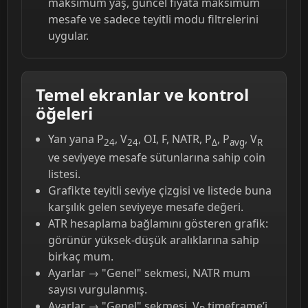
maksimum yaş, güncel fiyata maksimum
mesafe ve sadece teyitli modu filtrelerini
uygular.
Temel ekranlar ve kontrol
öğeleri
Yan yana P
, V
, OI, F, NATR, P
, P
, V
24
24
Δ
avg
R
ve seviyeye mesafe sütunlarına sahip coin
listesi.
Grafikte teyitli seviye çizgisi ve listede buna
karşılık gelen seviyeye mesafe değeri.
ATR hesaplama bağlamını gösteren grafik:
görünür yüksek-düşük aralıklarına sahip
birkaç mum.
Ayarlar → "Genel" sekmesi, NATR mum
sayısı vurgulanmış.
Ayarlar → "Genel" sekmesi, V
timeframe’i