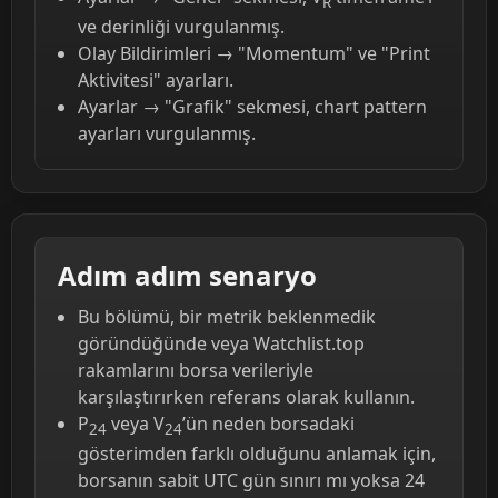
R
ve derinliği vurgulanmış.
Olay Bildirimleri → "Momentum" ve "Print
Aktivitesi" ayarları.
Ayarlar → "Grafik" sekmesi, chart pattern
ayarları vurgulanmış.
Adım adım senaryo
Bu bölümü, bir metrik beklenmedik
göründüğünde veya Watchlist.top
rakamlarını borsa verileriyle
karşılaştırırken referans olarak kullanın.
P
veya V
’ün neden borsadaki
24
24
gösterimden farklı olduğunu anlamak için,
borsanın sabit UTC gün sınırı mı yoksa 24