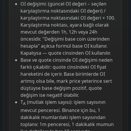
OI değişimi: (güncel OI değeri − seçilen
karşılaştırma noktasındaki OI değeri) /
karşılaştırma noktasındaki OI değeri × 100.
Karşılaştırma noktası, ayara bağlı olarak
mevcut değerden 1h, 12h veya 24h
öncesidir. "Değişimi base coin üzerinden
hesapla" açıksa formül base OI kullanır.
Kapalıysa — quote cinsinden OI kullanılır.
Base ve quote cinsinde OI değişimi neden
farklı çıkabilir: quote cinsindeki OI fiyat
hareketini de içerir. Base birimlerde OI
artmış olsa bile, mark price yeterince sert
düştüyse base değişim pozitif, quote
değişim ise negatif olabilir.
T
(mutlak işlem sayısı): işlem sayısının
A
mevcut penceresi. Binance için bu, 1
dakikalık mumlardaki işlem sayısından
toplanır. 1m penceresi, 1 dakikalık mumun