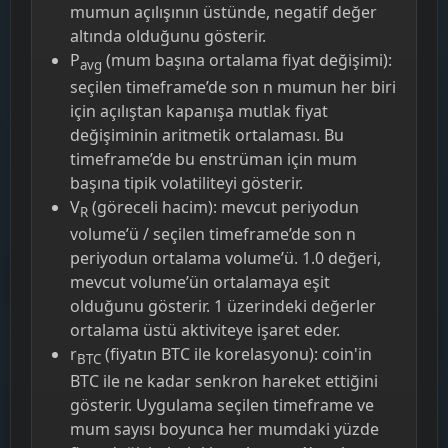
mumun açılışının üstünde, negatif değer
altında olduğunu gösterir.
P
(mum başına ortalama fiyat değişimi):
avg
seçilen timeframe’de son n mumun her biri
için açılıştan kapanışa mutlak fiyat
değişiminin aritmetik ortalaması. Bu
timeframe’de bu enstrüman için mum
başına tipik volatiliteyi gösterir.
V
(göreceli hacim): mevcut periyodun
R
volume’ü / seçilen timeframe’de son n
periyodun ortalama volume’ü. 1.0 değeri,
mevcut volume’ün ortalamaya eşit
olduğunu gösterir. 1 üzerindeki değerler
ortalama üstü aktiviteye işaret eder.
r
(fiyatın BTC ile korelasyonu): coin'in
BTC
BTC ile ne kadar senkron hareket ettiğini
gösterir. Uygulama seçilen timeframe ve
mum sayısı boyunca her mumdaki yüzde