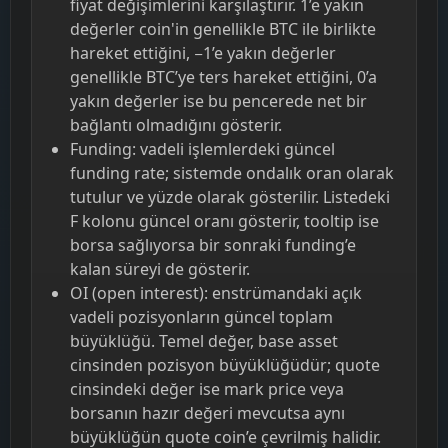
fiyat değişimlerini karşılaştırır. 1’e yakın
değerler coin'in genellikle BTC ile birlikte
hareket ettiğini, −1’e yakın değerler
genellikle BTC’ye ters hareket ettiğini, 0’a
yakın değerler ise bu pencerede net bir
bağlantı olmadığını gösterir.
Funding: vadeli işlemlerdeki güncel
funding rate; sistemde ondalık oran olarak
tutulur ve yüzde olarak gösterilir. Listedeki
F kolonu güncel oranı gösterir, tooltip ise
borsa sağlıyorsa bir sonraki funding’e
kalan süreyi de gösterir.
OI (open interest): enstrümandaki açık
vadeli pozisyonların güncel toplam
büyüklüğü. Temel değer, base asset
cinsinden pozisyon büyüklüğüdür; quote
cinsindeki değer ise mark price veya
borsanın hazır değeri mevcutsa aynı
büyüklüğün quote coin’e çevrilmiş halidir.