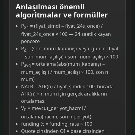
Anlaşılması önemli
algoritmalar ve formüller
P
= (fiyat_şimdi − fiyat_24s_önce) /
24
fiyat_24s_önce × 100 — 24 saatlik kayan
pencere
P
= (son_mum_kapanışı_veya_güncel_fiyat
Δ
− son_mum_açılışı) / son_mum_açılışı × 100
P
= ortalama(abs(mum_kapanışı −
avg
mum_açılışı) / mum_açılışı × 100, son n
mum)
NATR = ATR(n) / fiyat_şimdi × 100, burada
ATR(n) = n mum için gerçek aralıkların
ortalaması
V
= mevcut_periyot_hacmi /
R
ortalama(hacim, son n periyot)
funding % = funding_rate × 100
Quote cinsinden OI = base cinsinden