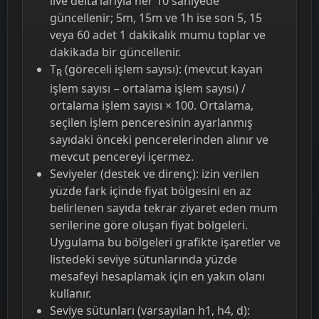
live delta’larıyla her 10 saniyede
güncellenir; 5m, 15m ve 1h ise son 5, 15
veya 60 adet 1 dakikalık mumu toplar ve
dakikada bir güncellenir.
T
(göreceli işlem sayısı): (mevcut kayan
R
işlem sayısı − ortalama işlem sayısı) /
ortalama işlem sayısı × 100. Ortalama,
seçilen işlem penceresinin ayarlanmış
sayıdaki önceki pencerelerinden alınır ve
mevcut pencereyi içermez.
Seviyeler (destek ve direnç): izin verilen
yüzde fark içinde fiyat bölgesini en az
belirlenen sayıda tekrar ziyaret eden mum
serilerine göre oluşan fiyat bölgeleri.
Uygulama bu bölgeleri grafikte işaretler ve
listedeki seviye sütunlarında yüzde
mesafeyi hesaplamak için en yakın olanı
kullanır.
Seviye sütunları (varsayılan h1, h4, d):