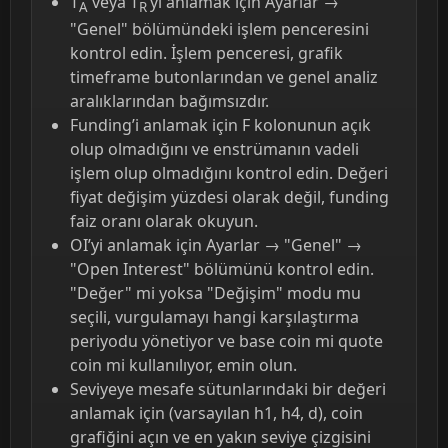
T
veya T
’yi anlamak için Ayarlar →
A
R
"Genel" bölümündeki işlem penceresini
kontrol edin. İşlem penceresi, grafik
timeframe butonlarından ve genel analiz
aralıklarından bağımsızdır.
Funding’i anlamak için F kolonunun açık
olup olmadığını ve enstrümanın vadeli
işlem olup olmadığını kontrol edin. Değeri
fiyat değişim yüzdesi olarak değil, funding
faiz oranı olarak okuyun.
OI’yi anlamak için Ayarlar → "Genel" →
"Open Interest" bölümünü kontrol edin.
"Değer" mi yoksa "Değişim" modu mu
seçili, vurgulamayı hangi karşılaştırma
periyodu yönetiyor ve base coin mi quote
coin mi kullanılıyor, emin olun.
Seviyeye mesafe sütunlarındaki bir değeri
anlamak için (varsayılan h1, h4, d), coin
grafiğini açın ve en yakın seviye çizgisini