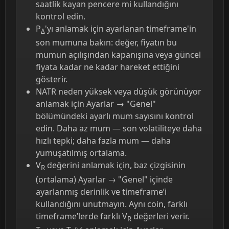
saatlik kayan pencere mi kullandığını
kontrol edin.
P
'yı anlamak için ayarlanan timeframe'in
Δ
son mumuna bakın: değer, fiyatın bu
mumun açılışından kapanışına veya güncel
fiyata kadar ne kadar hareket ettiğini
gösterir.
NATR neden yüksek veya düşük görünüyor
anlamak için Ayarlar → "Genel"
bölümündeki ayarlı mum sayısını kontrol
edin. Daha az mum — son volatiliteye daha
hızlı tepki; daha fazla mum — daha
yumuşatılmış ortalama.
V
değerini anlamak için, baz çizgisinin
R
(ortalama) Ayarlar → "Genel" içinde
ayarlanmış derinlik ve timeframe’i
kullandığını unutmayın. Aynı coin, farklı
timeframe’lerde farklı V
değerleri verir.
R