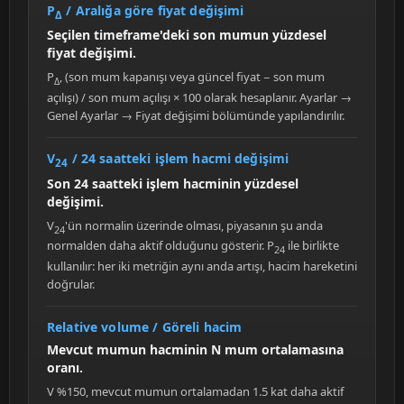
P
/ Aralığa göre fiyat değişimi
Δ
Seçilen timeframe'deki son mumun yüzdesel
fiyat değişimi.
P
, (son mum kapanışı veya güncel fiyat − son mum
Δ
açılışı) / son mum açılışı × 100 olarak hesaplanır. Ayarlar →
Genel Ayarlar → Fiyat değişimi bölümünde yapılandırılır.
V
/ 24 saatteki işlem hacmi değişimi
24
Son 24 saatteki işlem hacminin yüzdesel
değişimi.
V
'ün normalin üzerinde olması, piyasanın şu anda
24
normalden daha aktif olduğunu gösterir. P
ile birlikte
24
kullanılır: her iki metriğin aynı anda artışı, hacim hareketini
doğrular.
Relative volume / Göreli hacim
Mevcut mumun hacminin N mum ortalamasına
oranı.
V %150, mevcut mumun ortalamadan 1.5 kat daha aktif