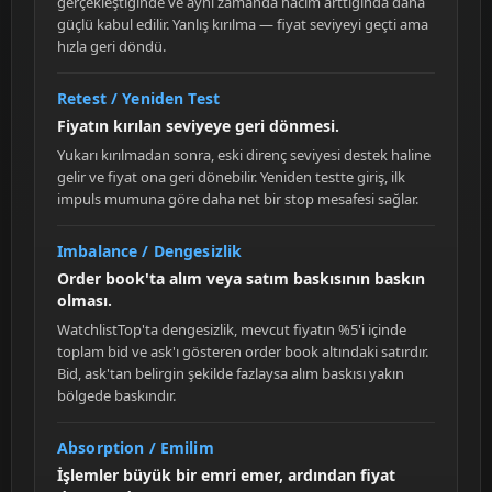
gerçekleştiğinde ve aynı zamanda hacim arttığında daha
güçlü kabul edilir. Yanlış kırılma — fiyat seviyeyi geçti ama
hızla geri döndü.
Retest / Yeniden Test
Fiyatın kırılan seviyeye geri dönmesi.
Yukarı kırılmadan sonra, eski direnç seviyesi destek haline
gelir ve fiyat ona geri dönebilir. Yeniden testte giriş, ilk
impuls mumuna göre daha net bir stop mesafesi sağlar.
Imbalance / Dengesizlik
Order book'ta alım veya satım baskısının baskın
olması.
WatchlistTop'ta dengesizlik, mevcut fiyatın %5'i içinde
toplam bid ve ask'ı gösteren order book altındaki satırdır.
Bid, ask'tan belirgin şekilde fazlaysa alım baskısı yakın
bölgede baskındır.
Absorption / Emilim
İşlemler büyük bir emri emer, ardından fiyat