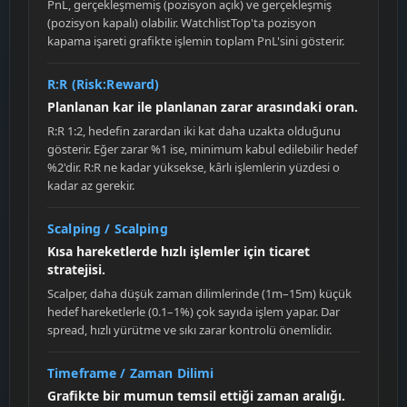
PnL, gerçekleşmemiş (pozisyon açık) ve gerçekleşmiş
(pozisyon kapalı) olabilir. WatchlistTop'ta pozisyon
kapama işareti grafikte işlemin toplam PnL'sini gösterir.
R:R (Risk:Reward)
Planlanan kar ile planlanan zarar arasındaki oran.
R:R 1:2, hedefin zarardan iki kat daha uzakta olduğunu
gösterir. Eğer zarar %1 ise, minimum kabul edilebilir hedef
%2'dir. R:R ne kadar yüksekse, kârlı işlemlerin yüzdesi o
kadar az gerekir.
Scalping / Scalping
Kısa hareketlerde hızlı işlemler için ticaret
stratejisi.
Scalper, daha düşük zaman dilimlerinde (1m–15m) küçük
hedef hareketlerle (0.1–1%) çok sayıda işlem yapar. Dar
spread, hızlı yürütme ve sıkı zarar kontrolü önemlidir.
Timeframe / Zaman Dilimi
Grafikte bir mumun temsil ettiği zaman aralığı.