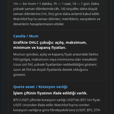
1m — bir mum = 1 dakika, 1h — 1 saat, 1d — 1 gün. Daha
yüksek zaman dilimlerinde (4h, 1d) sinyaller, daha düşük
zaman dilimlerine (1m, 5m) göre daha anlamlı kabul edilir.
WatchlistTop'ta zaman dilimleri, metriklerin, seviyelerin ve
desenlerin hesaplanmasını etkiler.
Candle / Mum
Grafikte OHLC çubuğu: açılış, maksimum,
minimum ve kapanış fiyatları.
Mumun gövdesi, açılış ve kapanış fiyatı arasındaki farktır.
Fitil (gölge), maksimum veya minimuma olan mesafedir.
Uzun üst fitil, yüksek fiyatlardan reddedildiğini gösterir;
uzun alt fitil ise düşük fiyatlarda destek olduğunu
gösterir.
Quote asset / Kotasyon varlığı
İşlem çiftinin fiyatının ifade edildiği varlık.
BTC/USDT çiftinde kotasyon varlığı USDT'dir. BTC'nin fiyatı
USDT cinsinden ifade edilir. WatchlistTop'ta coinleri
kotasyon varlığına göre filtreleyebilirsiniz (USDT, BTC, ETH