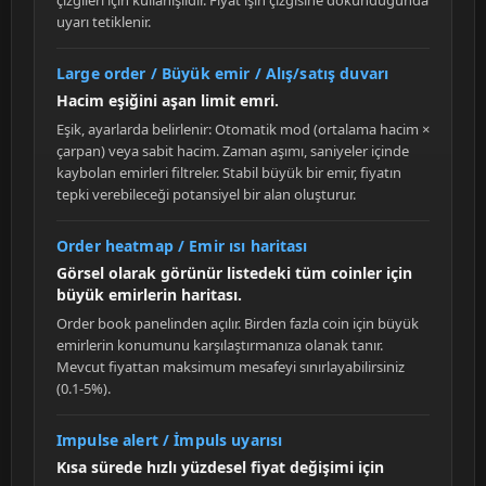
çizgileri için kullanışlıdır. Fiyat ışın çizgisine dokunduğunda
uyarı tetiklenir.
Large order / Büyük emir / Alış/satış duvarı
Hacim eşiğini aşan limit emri.
Eşik, ayarlarda belirlenir: Otomatik mod (ortalama hacim ×
çarpan) veya sabit hacim. Zaman aşımı, saniyeler içinde
kaybolan emirleri filtreler. Stabil büyük bir emir, fiyatın
tepki verebileceği potansiyel bir alan oluşturur.
Order heatmap / Emir ısı haritası
Görsel olarak görünür listedeki tüm coinler için
büyük emirlerin haritası.
Order book panelinden açılır. Birden fazla coin için büyük
emirlerin konumunu karşılaştırmanıza olanak tanır.
Mevcut fiyattan maksimum mesafeyi sınırlayabilirsiniz
(0.1-5%).
Impulse alert / İmpuls uyarısı
Kısa sürede hızlı yüzdesel fiyat değişimi için