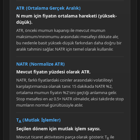
ATR (Ortalama Gerçek Aralık)
N mum için fiyatın ortalama hareketi (yüksek-
düşük).
ATR, önceki mumun kapanışı ile mevcut mumun
maksimum/minimumu arasındaki mesafeyi dikkate alır,
bu nedenle basit yüksek-düşük farkından daha doğru bir
aralık tahmini sağlar. NATR için temel olarak kullanılır.
NATR (Normalize ATR)
Mevcut fiyatın yüzdesi olarak ATR.
NATR, farklı fiyatlardaki coinler arasındaki volatiliteyi
karşılaştırmanıza olanak tanır. 15 dakikada NATR %2,
ortalama mumun fiyatın %2'sini geçtiği anlamına gelir.
Stop mesafesi en az 0.5× NATR olmalıdır, aksi takdirde stop
mumların normal gürültüsüyle atılır.
T
(Mutlak İşlemler)
A
Seçilen dönem için mutlak işlem sayısı.
Mevcut ticaret aktivitesini parça olarak gösterir. T
ile
R