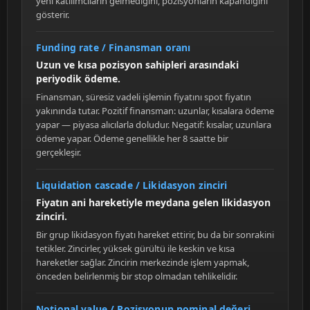
yeni katılımcıların gelmediğini, pozisyonların kapandığını
gösterir.
Funding rate / Finansman oranı
Uzun ve kısa pozisyon sahipleri arasındaki
periyodik ödeme.
Finansman, süresiz vadeli işlemin fiyatını spot fiyatın
yakınında tutar. Pozitif finansman: uzunlar, kısalara ödeme
yapar — piyasa alıcılarla doludur. Negatif: kısalar, uzunlara
ödeme yapar. Ödeme genellikle her 8 saatte bir
gerçekleşir.
Liquidation cascade / Likidasyon zinciri
Fiyatın ani hareketiyle meydana gelen likidasyon
zinciri.
Bir grup likidasyon fiyatı hareket ettirir, bu da bir sonrakini
tetikler. Zincirler, yüksek gürültü ile keskin ve kısa
hareketler sağlar. Zincirin merkezinde işlem yapmak,
önceden belirlenmiş bir stop olmadan tehlikelidir.
Notional value / Pozisyonun nominal değeri