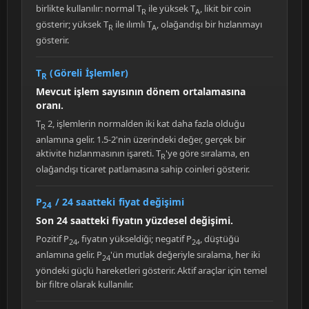
birlikte kullanılır: normal T
ile yüksek T
, likit bir coin
R
A
gösterir; yüksek T
ile ılımlı T
, olağandışı bir hızlanmayı
R
A
gösterir.
T
(Göreli İşlemler)
R
Mevcut işlem sayısının dönem ortalamasına
oranı.
T
2, işlemlerin normalden iki kat daha fazla olduğu
R
anlamına gelir. 1.5-2'nin üzerindeki değer, gerçek bir
aktivite hızlanmasının işareti. T
'ye göre sıralama, en
R
olağandışı ticaret patlamasına sahip coinleri gösterir.
P
/ 24 saatteki fiyat değişimi
24
Son 24 saatteki fiyatın yüzdesel değişimi.
Pozitif P
, fiyatın yükseldiği; negatif P
, düştüğü
24
24
anlamına gelir. P
'ün mutlak değeriyle sıralama, her iki
24
yöndeki güçlü hareketleri gösterir. Aktif araçlar için temel
bir filtre olarak kullanılır.