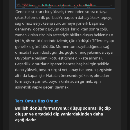
Genelde istikrarlı bir yükseliş trendinden sonra ortaya
çıkar. Sol omuz ilk pullback’i, baş son daha yüksek tepeyi,
sağ omuz ise yükselişi sürdürmeye yönelik başarısız
denemeyi gösterir. Boyun çizgisi kırıldıktan sonra çoğu
zaman kırılan çizginin retestiyle birlikte düşüş beklenir. En
iyi 1h, 4h ve 1d üzerinde izlenir; çünkü düşük TF’lerde yapı
genellikle gürültülüdür. Momentum zayıfladığında, sağ
omuzda hacim düştüğünde, güçlü direnç yakınında veya
OI/volume bağlamı kötüleştiğinde dikkate alınmalı.
Geçerlilik: omuzlar nispeten benzer, baş belirgin şekilde
daha yüksek, boyun çizgisi net, onay ise boyun çizgisinin
altında kapanıştır. Hatalar: öncesinde yükseliş olmadan
formasyon çizmek, boyun kırılmadan girmek, aşırı
asimetrik yapıyı geçerli saymak.
Ters Omuz Baş Omuz
Bullish dönüş formasyonu: düşüş sonrası üç dip
oluşur ve ortadaki dip yanlardakinden daha
aşağıdadır.